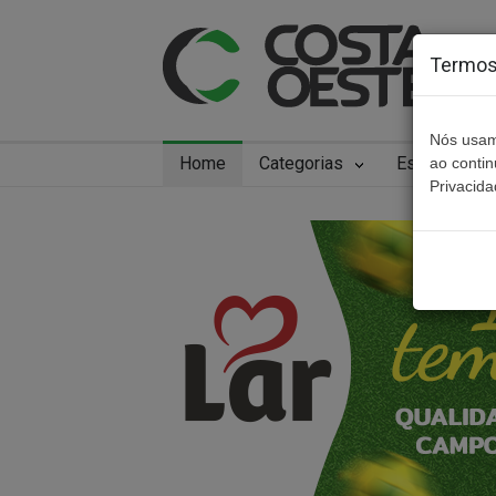
Termos 
Nós usam
Home
Categorias
Especiais
ao conti
Privacida