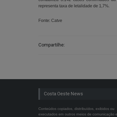
representa taxa de letalidade de 1,7%.
Fonte: Catve
Compartilhe:
Costa Oeste News
Conteúdos copiados, distribuídos, exibidos ou
executados em outros meios de comunicação 