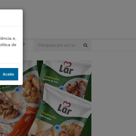
iência e,
ntrou algo?
lítica de
Aceito