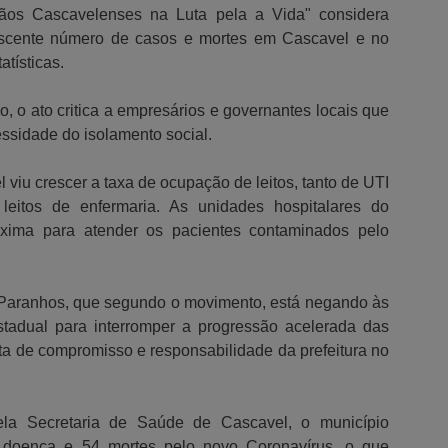
ãos Cascavelenses na Luta pela a Vida" considera
rescente número de casos e mortes em Cascavel e no
atísticas.
 o ato critica a empresários e governantes locais que
sidade do isolamento social.
 viu crescer a taxa de ocupação de leitos, tanto de UTI
 leitos de enfermaria. As unidades hospitalares do
xima para atender os pacientes contaminados pelo
o Paranhos, que segundo o movimento, está negando às
stadual para interromper a progressão acelerada das
lta de compromisso e responsabilidade da prefeitura no
ela Secretaria de Saúde de Cascavel, o município
a doença e 54 mortes pelo novo Coronavírus, o que