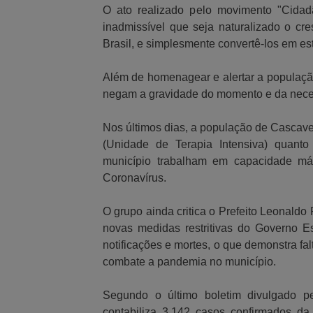
O ato realizado pelo movimento "Cidad
inadmissível que seja naturalizado o c
Brasil, e simplesmente convertê-los em est
Além de homenagear e alertar a população,
negam a gravidade do momento e da neces
Nos últimos dias, a população de Cascavel
(Unidade de Terapia Intensiva) quanto
município trabalham em capacidade má
Coronavírus.
O grupo ainda critica o Prefeito Leonald
novas medidas restritivas do Governo E
notificações e mortes, o que demonstra fa
combate a pandemia no município.
Segundo o último boletim divulgado p
contabiliza 3.142 casos confirmados d