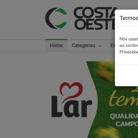
Termos 
Nós usam
Home
Categorias
Especiais
ao conti
Privacida