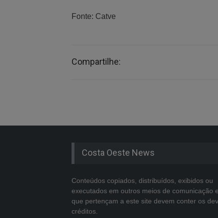
Fonte: Catve
Compartilhe:
Costa Oeste News
Conteúdos copiados, distribuídos, exibidos ou
executados em outros meios de comunicação 
que pertençam a este site devem conter os de
créditos.