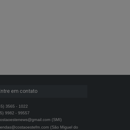
Entre em contato
5) 3565 - 1022
5) 9982 - 99557
ostaoestenews@gmail.com (SMI)
endas@costaoestefm.com (São Miguel do