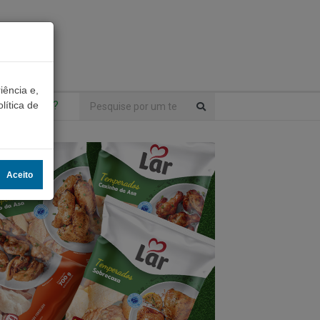
iência e,
ntrou algo?
lítica de
Aceito