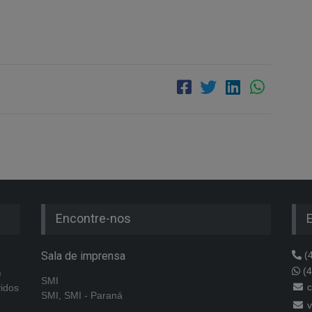
Encontre-nos
Sala de imprensa
(4
(4
e
SMI
c
vidos
SMI, SMI - Paraná
v