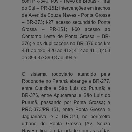
com PR-340; I-09 - Trevo de Brotas - Piraí
do Sul – PR-151; intervenções em trechos
da Avenida Souza Naves - Ponta Grossa
– BR-373; I-27 acesso secundário Ponta
Grossa – PR-151; I-60 acesso ao
Contorno Leste de Ponta Grossa – BR-
376; e as duplicações na BR 376 dos km
431 ao 420; 420 ao 412; 412 ao 411,3;403
ao 399,8 e 399,8 ao 394,5.
O sistema rodoviário atendido pela
Rodonorte no Paraná abrange a BR-277,
entre Curitiba e São Luiz do Purunã; a
BR-376, entre Apucarana e São Luiz do
Purunã, passando por Ponta Grossa; a
PRC-373/PR-151, entre Ponta Grossa e
Jaguariaíva; e a BR-373, no perímetro
urbano de Ponta Grossa (Av. Souza
Naves), ligação da cidade com as saídas