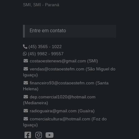
SMI, SMI - Paraná
Entre em contato
(45) 3565 - 1022
(45) 9982 - 99557
costaoestenews@gmail.com (SMI)
vendas@costaoestefm.com (São Miguel do
Iguaçu)
financeiro93@costaoestefm.com (Santa
Helena)
dep.comercial1020@hotmail.com
(Medianeira)
radioguaira@gmail.com (Guaíra)
comercialcultura@hotmail.com (Foz do
Iguaçu)