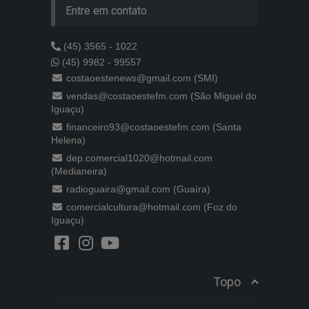
Entre em contato
(45) 3565 - 1022
(45) 9982 - 99557
costaoestenews@gmail.com (SMI)
vendas@costaoestefm.com (São Miguel do
Iguaçu)
financeiro93@costaoestefm.com (Santa
Helena)
dep.comercial1020@hotmail.com
(Medianeira)
radioguaira@gmail.com (Guaíra)
comercialcultura@hotmail.com (Foz do
Iguaçu)
Topo