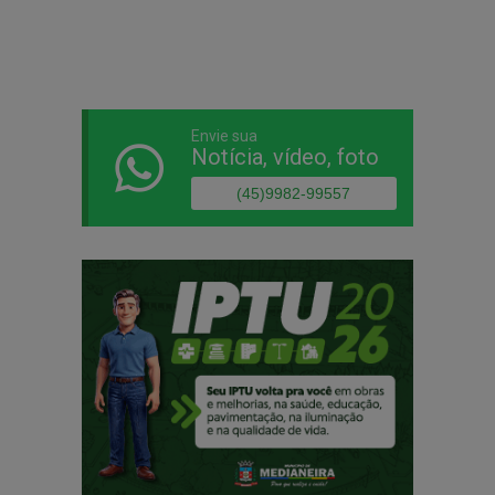
Envie sua
Notícia, vídeo, foto
(45)9982-99557