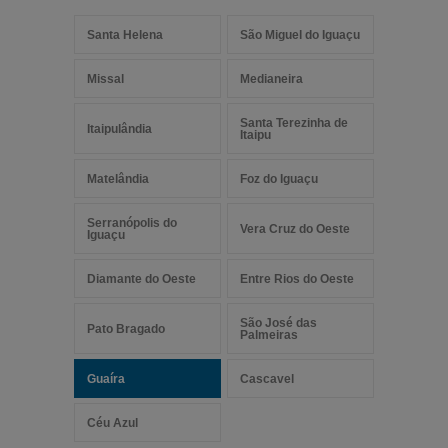
Santa Helena
São Miguel do Iguaçu
Missal
Medianeira
Santa Terezinha de
Itaipulândia
Itaipu
Matelândia
Foz do Iguaçu
Serranópolis do
Vera Cruz do Oeste
Iguaçu
Diamante do Oeste
Entre Rios do Oeste
São José das
Pato Bragado
Palmeiras
Guaíra
Cascavel
Céu Azul