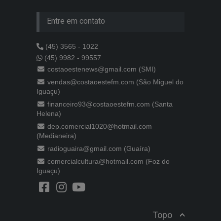
Entre em contato
(45) 3565 - 1022
(45) 9982 - 99557
costaoestenews@gmail.com (SMI)
vendas@costaoestefm.com (São Miguel do
Iguaçu)
financeiro93@costaoestefm.com (Santa
Helena)
dep.comercial1020@hotmail.com
(Medianeira)
radioguaira@gmail.com (Guaíra)
comercialcultura@hotmail.com (Foz do
Iguaçu)
Topo