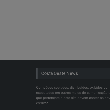
Costa Oeste News
Conteúdos copiados, distribuídos, exibidos ou
executados em outros meios de comunicação 
que pertençam a este site devem conter os de
créditos.