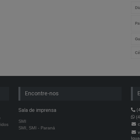
Di
Pa
Gu
Cé
Encontre-nos
Sala de imprensa
(4
(4
e
SMI
c
vidos
SMI, SMI - Paraná
v
Igua