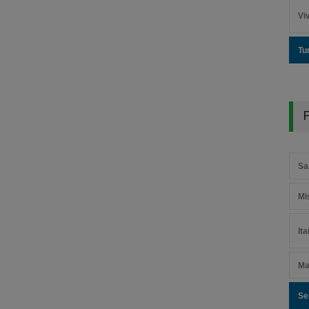
Vi
Tu
F
Sa
Mi
It
Ma
Se