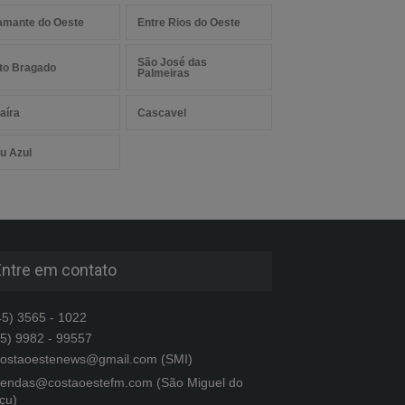
amante do Oeste
Entre Rios do Oeste
São José das
to Bragado
Palmeiras
aíra
Cascavel
u Azul
Entre em contato
5) 3565 - 1022
5) 9982 - 99557
ostaoestenews@gmail.com (SMI)
endas@costaoestefm.com (São Miguel do
çu)