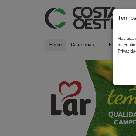
Termos 
Nós usam
Home
Categorias
Especiais
ao conti
Privacida