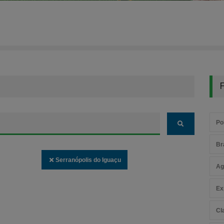
F
Pol
Br
Serranópolis do Iguaçu
Ag
Ex
Cl