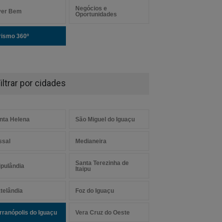
Negócios e
ver Bem
Oportunidades
rismo 360º
iltrar por cidades
nta Helena
São Miguel do Iguaçu
ssal
Medianeira
Santa Terezinha de
aipulândia
Itaipu
telândia
Foz do Iguaçu
rranópolis do Iguaçu
Vera Cruz do Oeste