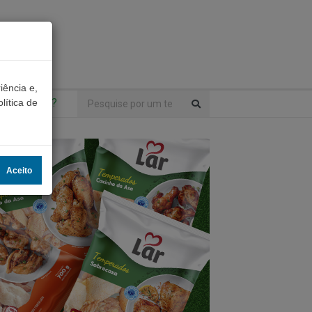
iência e,
ntrou algo?
lítica de
Aceito