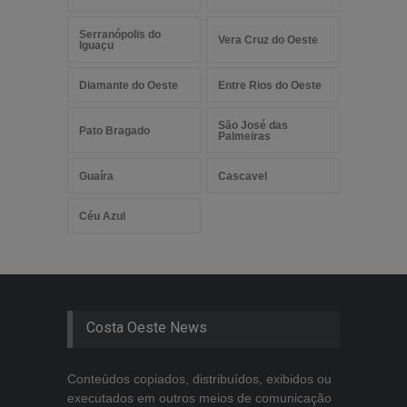
Serranópolis do
Vera Cruz do Oeste
Iguaçu
Diamante do Oeste
Entre Rios do Oeste
São José das
Pato Bragado
Palmeiras
Guaíra
Cascavel
Céu Azul
Costa Oeste News
Conteúdos copiados, distribuídos, exibidos ou
executados em outros meios de comunicação