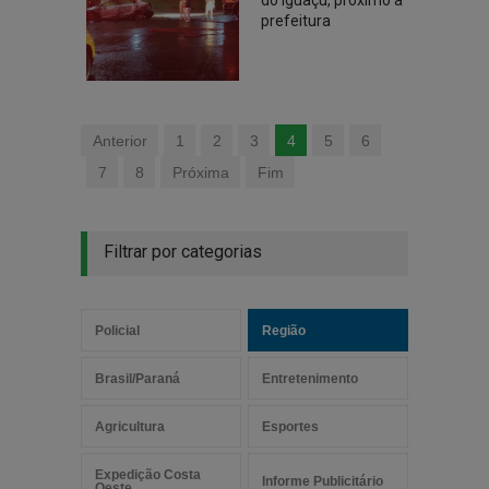
do Iguaçu, próximo à
prefeitura
Anterior
1
2
3
4
5
6
7
8
Próxima
Fim
Filtrar por categorias
Policial
Região
Brasil/Paraná
Entretenimento
Agricultura
Esportes
Expedição Costa
Informe Publicitário
Oeste