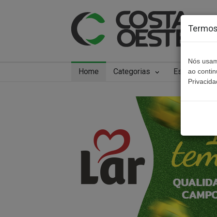
Termos 
Nós usam
Home
Categorias
Especiais
ao conti
Privacida