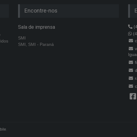
Encontre-nos
Sala de imprensa
(4
(4
e
SMI
c
vidos
SMI, SMI - Paraná
v
Igua
f
d
r
c
bile
.