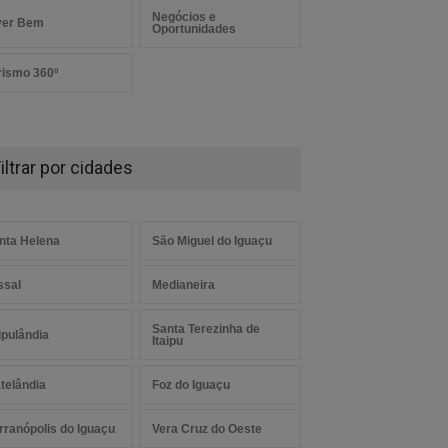
Negócios e
ver Bem
Oportunidades
rismo 360º
iltrar por cidades
nta Helena
São Miguel do Iguaçu
ssal
Medianeira
Santa Terezinha de
aipulândia
Itaipu
telândia
Foz do Iguaçu
rranópolis do Iguaçu
Vera Cruz do Oeste