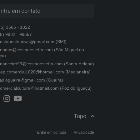
Entre em contato
5) 3565 - 1022
5) 9982 - 99557
ostaoestenews@gmail.com (SMI)
endas@costaoestefm.com (São Miguel do
çu)
inanceiro93@costaoestefm.com (Santa Helena)
ep.comercial1020@hotmail.com (Medianeira)
adioguaira@gmail.com (Guaíra)
omercialcultura@hotmail.com (Foz do Iguaçu)
Topo
Entre em contato
Privacidade