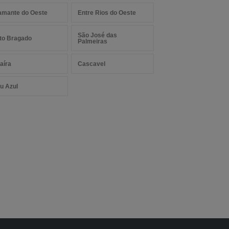
amante do Oeste
Entre Rios do Oeste
São José das
to Bragado
Palmeiras
aíra
Cascavel
u Azul