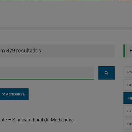
em 879 resultados
F
Pol
Br
Agricultura
Ag
Ex
te – Sindicato Rural de Medianeira
Cl