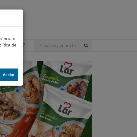
iência e,
ntrou algo?
lítica de
Aceito