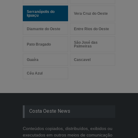
Serranópolis do
Vera Cruz do Oeste
Iguaçu
Diamante do Oeste
Entre Rios do Oeste
São José das
Pato Bragado
Palmeiras
Guaíra
Cascavel
Céu Azul
Costa Oeste News
Conteúdos copiados, distribuídos, exibidos ou
executados em outros meios de comunicação