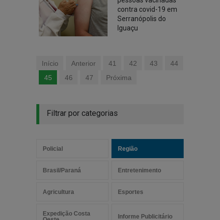
pessoas vacinadas
contra covid-19 em
Serranópolis do
Iguaçu
Início
Anterior
41
42
43
44
45
46
47
Próxima
Filtrar por categorias
Policial
Região
Brasil/Paraná
Entretenimento
Agricultura
Esportes
Expedição Costa
Informe Publicitário
Oeste