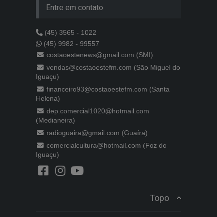
Entre em contato
(45) 3565 - 1022
(45) 9982 - 99557
costaoestenews@gmail.com (SMI)
vendas@costaoestefm.com (São Miguel do
Iguaçu)
financeiro93@costaoestefm.com (Santa
Helena)
dep.comercial1020@hotmail.com
(Medianeira)
radioguaira@gmail.com (Guaíra)
comercialcultura@hotmail.com (Foz do
Iguaçu)
Topo