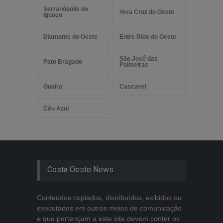
Serranópolis do
Vera Cruz do Oeste
Iguaçu
Diamante do Oeste
Entre Rios do Oeste
São José das
Pato Bragado
Palmeiras
Guaíra
Cascavel
Céu Azul
Costa Oeste News
Conteúdos copiados, distribuídos, exibidos ou
executados em outros meios de comunicação
e que pertençam a este site devem conter os