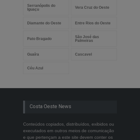
Serranópolis do
Vera Cruz do Oeste
Iguaçu
Diamante do Oeste
Entre Rios do Oeste
São José das
Pato Bragado
Palmeiras
Guaíra
Cascavel
Céu Azul
Costa Oeste News
Conteúdos copiados, distribuídos, exibidos ou
executados em outros meios de comunicação
e que pertençam a este site devem conter os