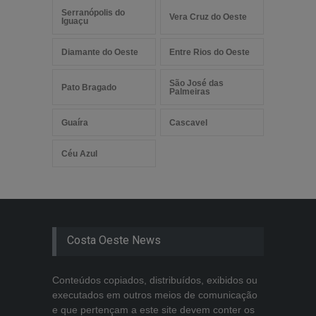
Serranópolis do
Vera Cruz do Oeste
Iguaçu
Diamante do Oeste
Entre Rios do Oeste
São José das
Pato Bragado
Palmeiras
Guaíra
Cascavel
Céu Azul
Costa Oeste News
Conteúdos copiados, distribuídos, exibidos ou
executados em outros meios de comunicação
e que pertençam a este site devem conter os