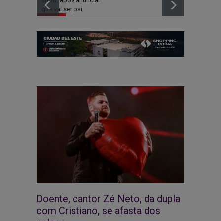
show, após anunciar
homenage
que vai ser pai
famosos
Doente, cantor Zé Neto, da dupla
com Cristiano, se afasta dos