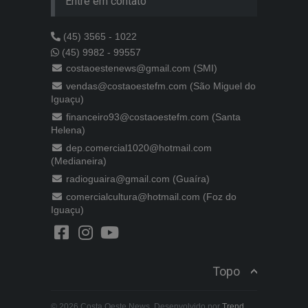
Entre em contato
(45) 3565 - 1022
(45) 9982 - 99557
costaoestenews@gmail.com (SMI)
vendas@costaoestefm.com (São Miguel do
Iguaçu)
financeiro93@costaoestefm.com (Santa
Helena)
dep.comercial1020@hotmail.com
(Medianeira)
radioguaira@gmail.com (Guaíra)
comercialcultura@hotmail.com (Foz do
Iguaçu)
Topo
© 2026 Costa Oeste News. Desenvolvido por
Trend