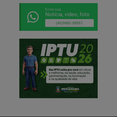
Envie sua
Notícia, vídeo, foto
(45)9982-99557