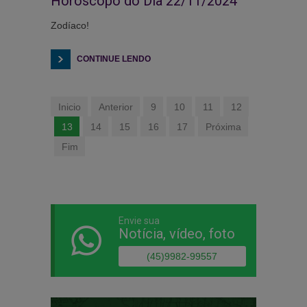
Horóscopo do Dia 22/11/2024
Zodíaco!
CONTINUE LENDO
Inicio
Anterior
9
10
11
12
13
14
15
16
17
Próxima
Fim
Envie sua
Notícia, vídeo, foto
(45)9982-99557