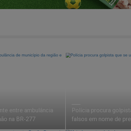
te entre ambulância
Polícia procura golpist
hão na BR-277
falsos em nome de pre