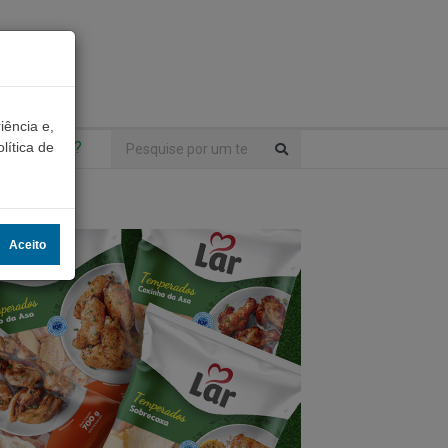
iência e,
ntrou algo?
lítica de
Aceito