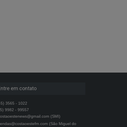
Entre em contato
5) 3565 - 1022
5) 9982 - 99557
ostaoestenews@gmail.com (SMI)
endas@costaoestefm.com (São Miguel do