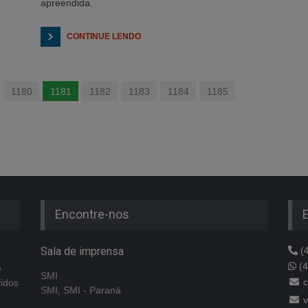
apreendida.
CONTINUE LENDO
1180
1181
1182
1183
1184
1185
Encontre-nos
Sala de imprensa
(4
(4
e
SMI
c
vidos
SMI, SMI - Paraná
v