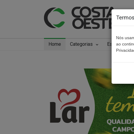
Termos 
Nós usam
Home
Categorias
Especiais
ao conti
Privacida