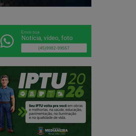
Envie sua
Notícia, vídeo, foto
(45)9982-99557