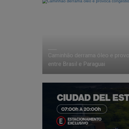
Caminhão derrama óleo e prov
entre Brasil e Paraguai