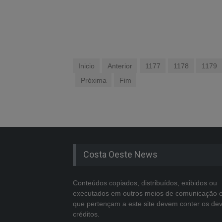
Inicio
Anterior
1177
1178
1179
Próxima
Fim
Costa Oeste News
Conteúdos copiados, distribuídos, exibidos ou
executados em outros meios de comunicação 
que pertençam a este site devem conter os de
créditos.