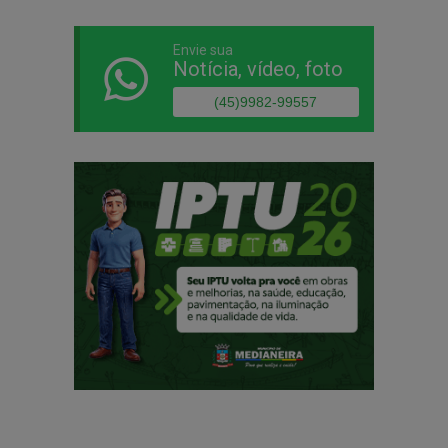
Envie sua
Notícia, vídeo, foto
(45)9982-99557