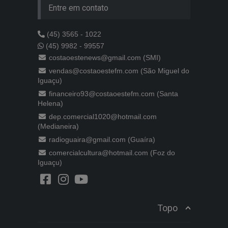
Entre em contato
(45) 3565 - 1022
(45) 9982 - 99557
costaoestenews@gmail.com (SMI)
vendas@costaoestefm.com (São Miguel do
Iguaçu)
financeiro93@costaoestefm.com (Santa
Helena)
dep.comercial1020@hotmail.com
(Medianeira)
radioguaira@gmail.com (Guaíra)
comercialcultura@hotmail.com (Foz do
Iguaçu)
Topo