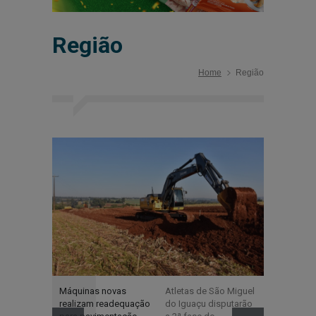
Região
Home
Região
Máquinas novas
Atletas de São Miguel
Escola Gri
realizam readequação
do Iguaçu disputarão
Romig Fis