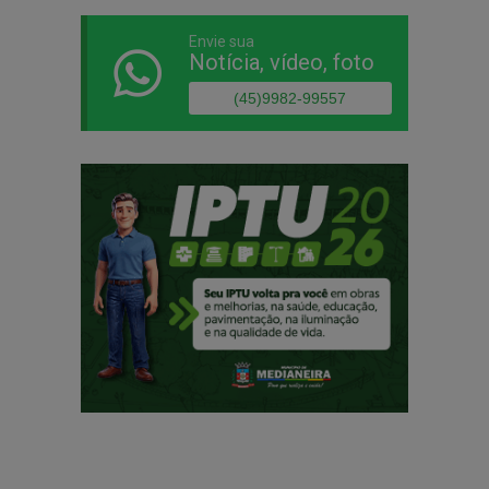
Envie sua
Notícia, vídeo, foto
(45)9982-99557