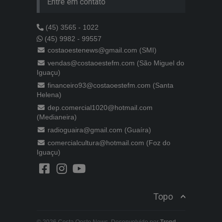
Entre em contato
(45) 3565 - 1022
(45) 9982 - 99557
costaoestenews@gmail.com (SMI)
vendas@costaoestefm.com (São Miguel do
Iguaçu)
financeiro93@costaoestefm.com (Santa
Helena)
dep.comercial1020@hotmail.com
(Medianeira)
radioguaira@gmail.com (Guaíra)
comercialcultura@hotmail.com (Foz do
Iguaçu)
Topo
© 2026 Costa Oeste News. Desenvolvido por
Trend