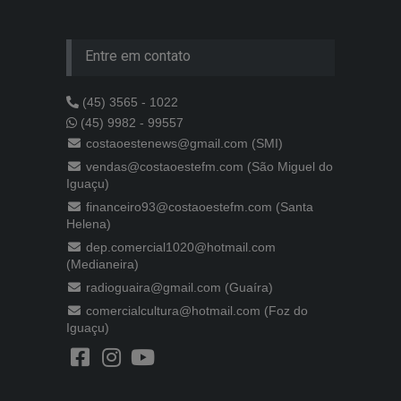
Entre em contato
(45) 3565 - 1022
(45) 9982 - 99557
costaoestenews@gmail.com (SMI)
vendas@costaoestefm.com (São Miguel do
Iguaçu)
financeiro93@costaoestefm.com (Santa
Helena)
dep.comercial1020@hotmail.com
(Medianeira)
radioguaira@gmail.com (Guaíra)
comercialcultura@hotmail.com (Foz do
Iguaçu)