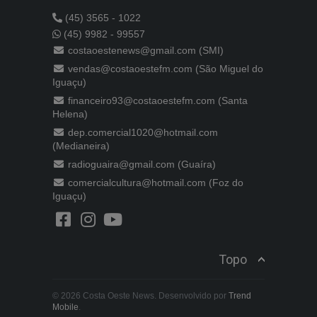
(45) 3565 - 1022
(45) 9982 - 99557
costaoestenews@gmail.com (SMI)
vendas@costaoestefm.com (São Miguel do
Iguaçu)
financeiro93@costaoestefm.com (Santa
Helena)
dep.comercial1020@hotmail.com
(Medianeira)
radioguaira@gmail.com (Guaíra)
comercialcultura@hotmail.com (Foz do
Iguaçu)
Topo
© 2026 Costa Oeste News. Desenvolvido por
Trend
Mobile
.