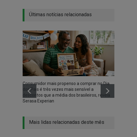
Últimas notícias relacionadas
Consumidor mais propenso a comprar no Dia
Rede d
dos Pais é três vezes mais sensível a
Encont
descontos que a média dos brasileiros, revela
aprend
Serasa Experian
Mais lidas relacionadas deste mês