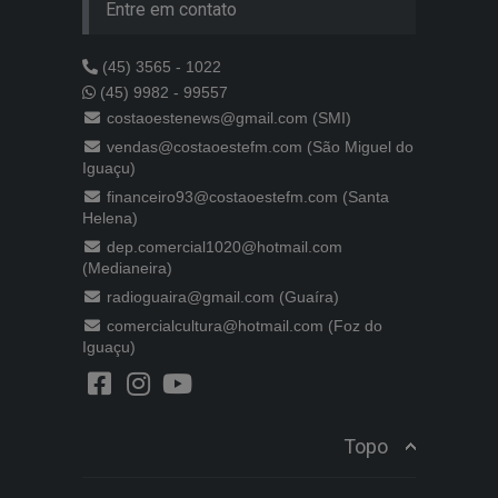
Entre em contato
(45) 3565 - 1022
(45) 9982 - 99557
costaoestenews@gmail.com (SMI)
vendas@costaoestefm.com (São Miguel do
Iguaçu)
financeiro93@costaoestefm.com (Santa
Helena)
dep.comercial1020@hotmail.com
(Medianeira)
radioguaira@gmail.com (Guaíra)
comercialcultura@hotmail.com (Foz do
Iguaçu)
Topo