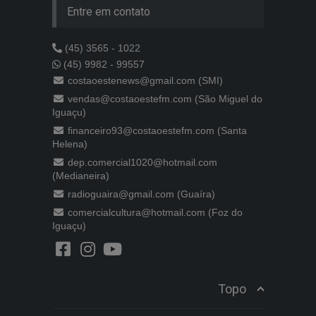
Entre em contato
(45) 3565 - 1022
(45) 9982 - 99557
costaoestenews@gmail.com (SMI)
vendas@costaoestefm.com (São Miguel do
Iguaçu)
financeiro93@costaoestefm.com (Santa
Helena)
dep.comercial1020@hotmail.com
(Medianeira)
radioguaira@gmail.com (Guaíra)
comercialcultura@hotmail.com (Foz do
Iguaçu)
Topo