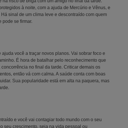
e há risco de briga com um amigo no final da tarde.
rotegidos à noite, com a ajuda de Mercúrio e Vênus, e
. Há sinal de um clima leve e descontraído com quem
 pode se firmar.
 ajuda você a traçar novos planos. Vai sobrar foco e
aminho. É hora de batalhar pelo reconhecimento que
oncorrência no final da tarde. Criticar demais os
mentos, então vá com calma. A saúde conta com boas
 cuidar. Sua popularidade está em alta na paquera, mas
arde.
traído e você vai contagiar todo mundo com o seu
no seu crescimento, seja na vida pessoal ou