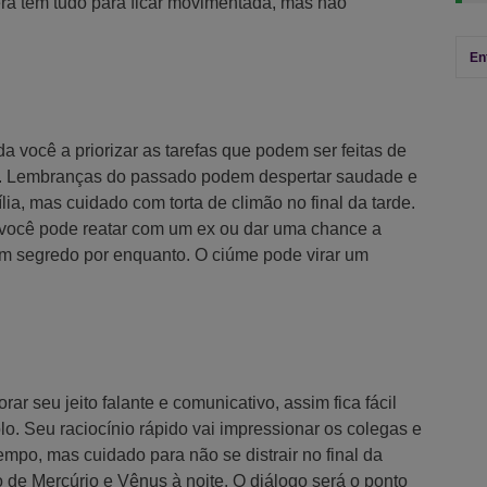
ra tem tudo para ficar movimentada, mas não
En
a você a priorizar as tarefas que podem ser feitas de
a. Lembranças do passado podem despertar saudade e
ília, mas cuidado com torta de climão no final da tarde.
você pode reatar com um ex ou dar uma chance a
 segredo por enquanto. O ciúme pode virar um
rar seu jeito falante e comunicativo, assim fica fácil
olo. Seu raciocínio rápido vai impressionar os colegas e
mpo, mas cuidado para não se distrair no final da
 de Mercúrio e Vênus à noite. O diálogo será o ponto