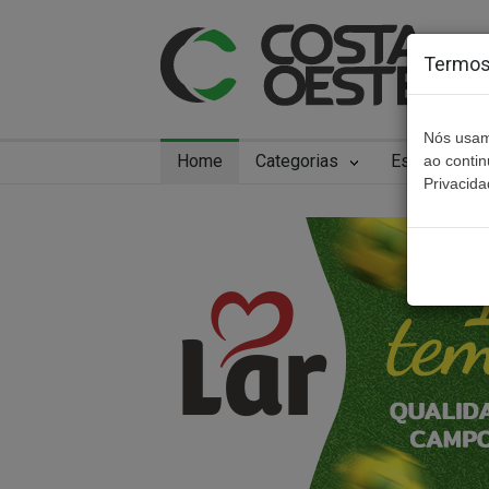
Termos 
Nós usam
Home
Categorias
Especiais
ao conti
Privacida