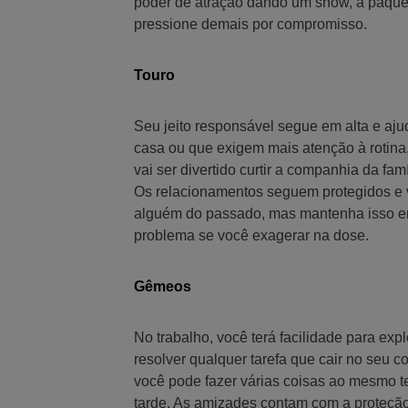
poder de atração dando um show, a paque
pressione demais por compromisso.
Touro
Seu jeito responsável segue em alta e ajud
casa ou que exigem mais atenção à rotin
vai ser divertido curtir a companhia da fam
Os relacionamentos seguem protegidos e 
alguém do passado, mas mantenha isso em
problema se você exagerar na dose.
Gêmeos
No trabalho, você terá facilidade para explo
resolver qualquer tarefa que cair no seu c
você pode fazer várias coisas ao mesmo te
tarde. As amizades contam com a proteção