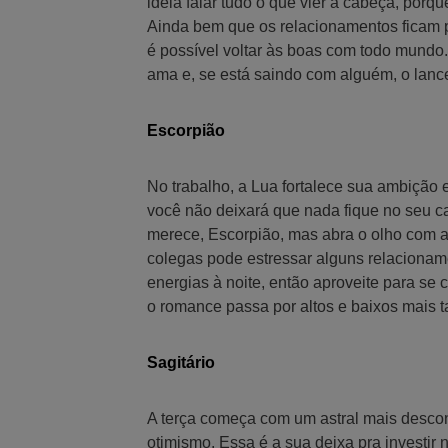
ideia falar tudo o que vier à cabeça, porqu
Ainda bem que os relacionamentos ficam p
é possível voltar às boas com todo mundo
ama e, se está saindo com alguém, o lance
Escorpião
No trabalho, a Lua fortalece sua ambição e
você não deixará que nada fique no seu c
merece, Escorpião, mas abra o olho com a c
colegas pode estressar alguns relaciona
energias à noite, então aproveite para se
o romance passa por altos e baixos mais t
Sagitário
A terça começa com um astral mais descon
otimismo. Essa é a sua deixa pra investir 