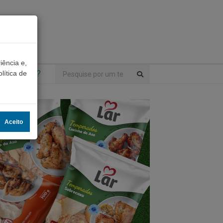
iência e,
ntrou algo?
lítica de
Aceito