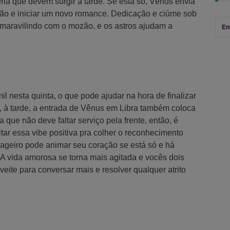
ria que devem surgir à tarde. Se está só, Vênus envia
idão e iniciar um novo romance. Dedicação e ciúme sob
 maravilindo com o mozão, e os astros ajudam a
En
 nesta quinta, o que pode ajudar na hora de finalizar
, à tarde, a entrada de Vênus em Libra também coloca
 que não deve faltar serviço pela frente, então, é
tar essa vibe positiva pra colher o reconhecimento
ageiro pode animar seu coração se está só e há
A vida amorosa se torna mais agitada e vocês dois
eite para conversar mais e resolver qualquer atrito