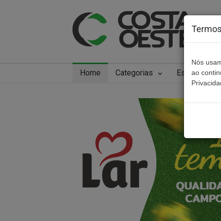
Termos 
Nós usam
Home
Categorias
Especiais
ao conti
Privacida