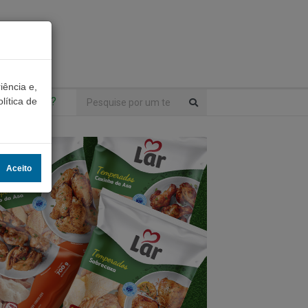
iência e,
ntrou algo?
lítica de
Aceito