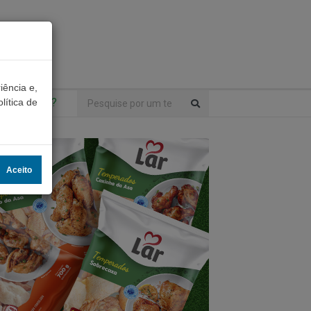
iência e,
ntrou algo?
lítica de
Aceito