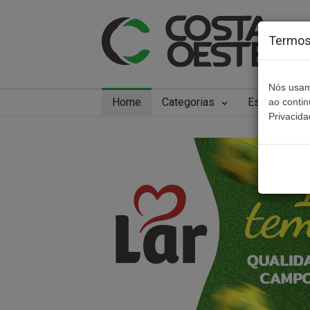
Termos 
Nós usam
Home
Categorias
Especiais
ao conti
Privacida