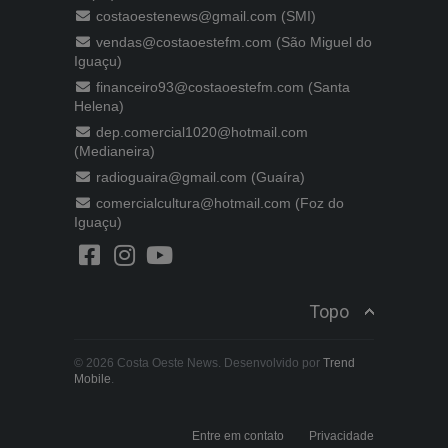
costaoestenews@gmail.com (SMI)
vendas@costaoestefm.com (São Miguel do
Iguaçu)
financeiro93@costaoestefm.com (Santa
Helena)
dep.comercial1020@hotmail.com
(Medianeira)
radioguaira@gmail.com (Guaíra)
comercialcultura@hotmail.com (Foz do
Iguaçu)
Topo
© 2026 Costa Oeste News. Desenvolvido por
Trend
Mobile
.
Entre em contato
Privacidade