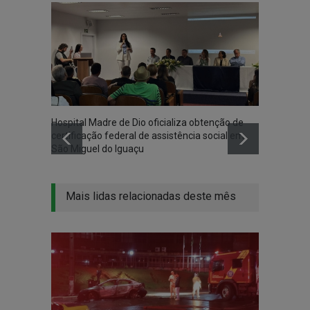
Hospital Madre de Dio oficializa obtenção de
Associ
certificação federal de assistência social em
Iguaçu
São Miguel do Iguaçu
na co
Mais lidas relacionadas deste mês