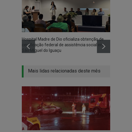
Hospital Madre de Dio oficializa obtenção de
Associ
certificação federal de assistência social em
Iguaçu
São Miguel do Iguaçu
na co
Mais lidas relacionadas deste mês