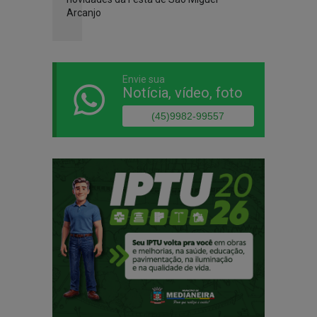
Arcanjo
Envie sua
Notícia, vídeo, foto
(45)9982-99557