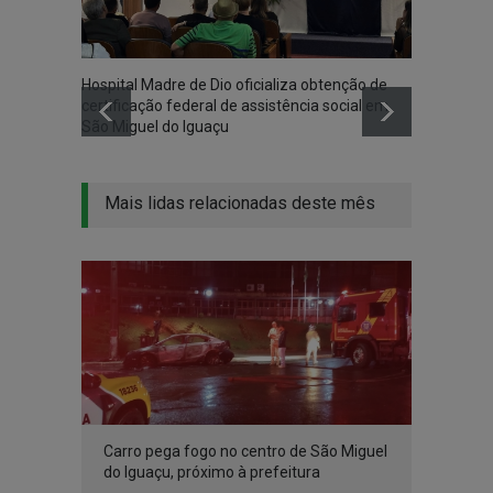
Hospital Madre de Dio oficializa obtenção de
Associ
certificação federal de assistência social em
Iguaçu
São Miguel do Iguaçu
na co
Mais lidas relacionadas deste mês
Carro pega fogo no centro de São Miguel
do Iguaçu, próximo à prefeitura