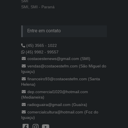
SMI
SMI, SMI - Paraná
Entre em contato
(45) 3565 - 1022
(45) 9982 - 99557
costaoestenews@gmail.com (SMI)
vendas@costaoestefm.com (São Miguel do
Iguaçu)
financeiro93@costaoestefm.com (Santa
Helena)
dep.comercial1020@hotmail.com
(Medianeira)
radioguaira@gmail.com (Guaíra)
comercialcultura@hotmail.com (Foz do
Iguaçu)