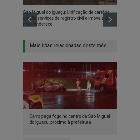
São Miguel do Iguaçu: Unificação de cartório
Itaipu
amplia serviços de registro civil e imóveis em
antes 
novo endereço
Mais lidas relacionadas deste mês
Carro pega fogo no centro de São Miguel
do Iguaçu, próximo à prefeitura