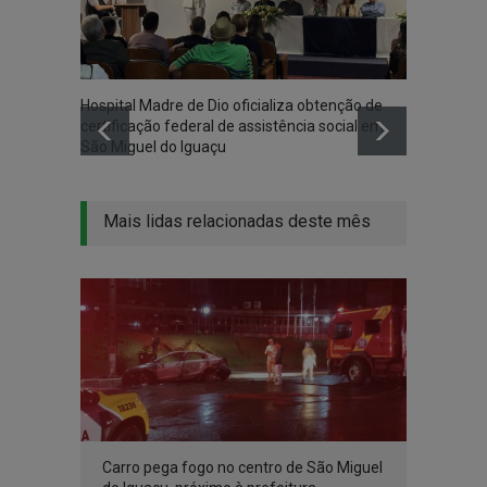
Hospital Madre de Dio oficializa obtenção de
Associ
certificação federal de assistência social em
Iguaçu
São Miguel do Iguaçu
na co
Mais lidas relacionadas deste mês
Carro pega fogo no centro de São Miguel