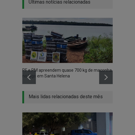
Últimas notícias relacionadas
PF e PM apreendem quase 700 kg de maconha
Vídeo 
no lago em Santa Helena
madru
Mais lidas relacionadas deste mês