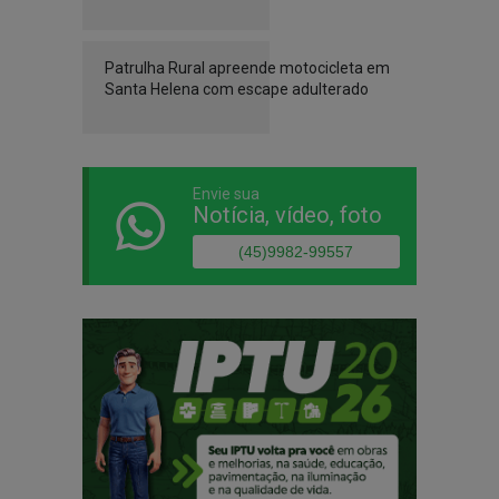
Patrulha Rural apreende motocicleta em
Santa Helena com escape adulterado
Envie sua
Notícia, vídeo, foto
(45)9982-99557