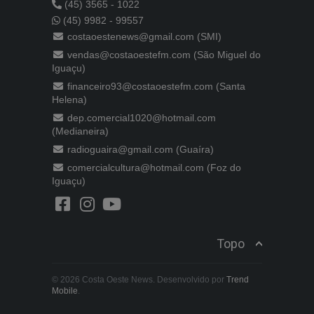
(45) 3565 - 1022
(45) 9982 - 99557
costaoestenews@gmail.com (SMI)
vendas@costaoestefm.com (São Miguel do
Iguaçu)
financeiro93@costaoestefm.com (Santa
Helena)
dep.comercial1020@hotmail.com
(Medianeira)
radioguaira@gmail.com (Guaíra)
comercialcultura@hotmail.com (Foz do
Iguaçu)
Topo
© 2026 Costa Oeste News. Desenvolvido por
Trend
Mobile
.