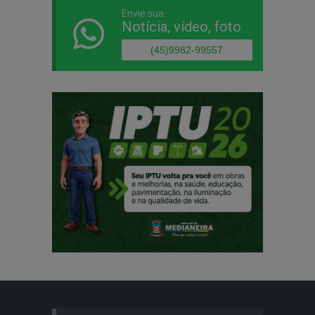
Envie sua
Notícia, vídeo, foto
(45)9982-99557