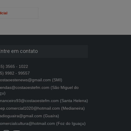
icial
Entre em contato
5) 3565 - 1022
5) 9982 - 99557
ostaoestenews@gmail.com (SMI)
endas@costaoestefm.com (São Miguel do
çu)
inanceiro93@costaoestefm.com (Santa Helena)
ep.comercial1020@hotmail.com (Medianeira)
adioguaira@gmail.com (Guaíra)
omercialcultura@hotmail.com (Foz do Iguaçu)