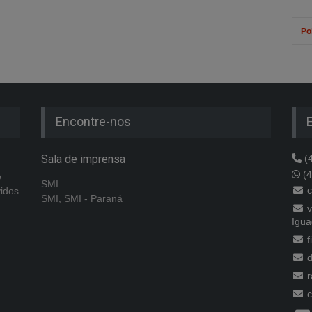
Pol
Encontre-nos
Sala de imprensa
(4
(4
e
SMI
c
vidos
SMI, SMI - Paraná
v
Igua
f
d
r
c