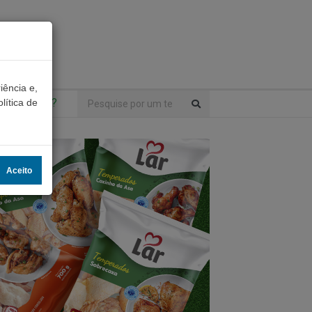
iência e,
ntrou algo?
lítica de
Aceito