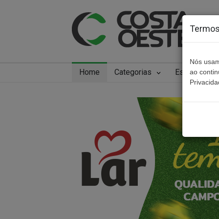
Termos 
Nós usam
Home
Categorias
Especiais
ao conti
Privacida