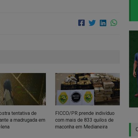
stra tentativa de
FICCO/PR prende indivíduo
Patr
rante a madrugada em
com mais de 833 quilos de
mot
elena
maconha em Medianeira
com