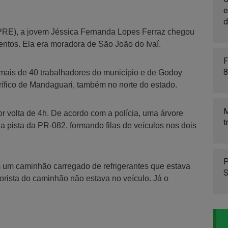
e
d
(PRE), a jovem Jéssica Fernanda Lopes Ferraz chegou
mentos. Ela era moradora de São João do Ivaí.
F
8
 mais de 40 trabalhadores do município e de Godoy
orífico de Mandaguari, também no norte do estado.
M
r volta de 4h. De acordo com a polícia, uma árvore
t
a pista da PR-082, formando filas de veículos nos dois
P
 um caminhão carregado de refrigerantes que estava
S
orista do caminhão não estava no veículo. Já o