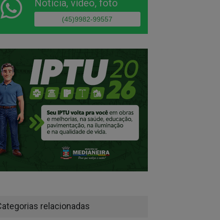
Notícia, vídeo, foto
(45)9982-99557
ulha Rural apreende
ocicleta em Santa Helena
 escape adulterado
Categorias relacionadas