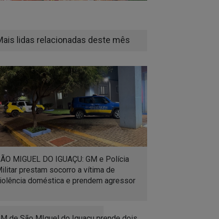
Mais lidas relacionadas deste mês
ÃO MIGUEL DO IGUAÇU: GM e Polícia
ilitar prestam socorro a vítima de
iolência doméstica e prendem agressor
M de São MIguel do Iguaçu prende dois