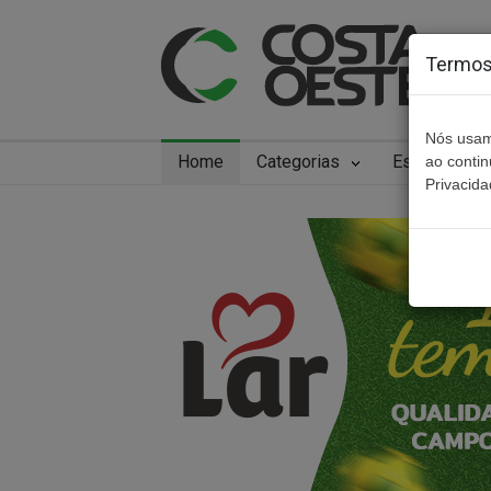
Termos 
Nós usam
Home
Categorias
Especiais
ao conti
Privacida