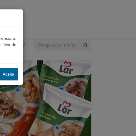
iência e,
ntrou algo?
lítica de
Aceito