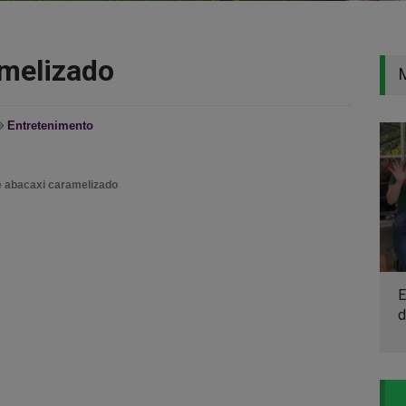
amelizado
Entretenimento
e abacaxi caramelizado
E
d