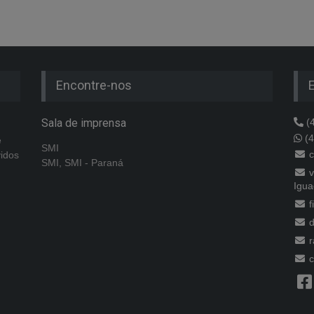
Encontre-nos
Sala de imprensa
(4
(4
e
SMI
c
vidos
SMI, SMI - Paraná
v
Igua
f
d
r
c