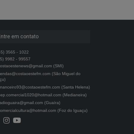
Entre em contato
5) 3565 - 1022
5) 9982 - 99557
ostaoestenews@gmail.com (SMI)
endas@costaoestefm.com (São Miguel do
çu)
inanceiro93@costaoestefm.com (Santa Helena)
ep.comercial1020@hotmail.com (Medianeira)
adioguaira@gmail.com (Guaíra)
omercialcultura@hotmail.com (Foz do Iguaçu)