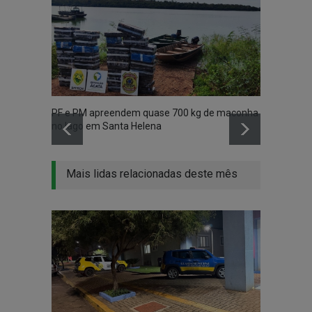
PF e PM apreendem quase 700 kg de maconha
Vídeo 
no lago em Santa Helena
madru
Mais lidas relacionadas deste mês