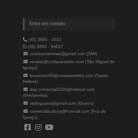
Entre em contato
(45) 3565 - 1022
(45) 9982 - 99557
costaoestenews@gmail.com (SMI)
vendas@costaoestefm.com (São Miguel do
Iguaçu)
financeiro93@costaoestefm.com (Santa
Helena)
dep.comercial1020@hotmail.com
(Medianeira)
radioguaira@gmail.com (Guaíra)
comercialcultura@hotmail.com (Foz do
Iguaçu)