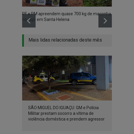
PF e PM apreendem quase 700 kg de maconha
Vídeo 
no lago em Santa Helena
madru
Mais lidas relacionadas deste mês
SÃO MIGUEL DO IGUAÇU: GM e Polícia
Militar prestam socorro a vítima de
violência doméstica e prendem agressor