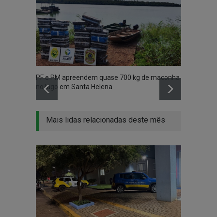
PF e PM apreendem quase 700 kg de maconha
Vídeo 
no lago em Santa Helena
madru
Mais lidas relacionadas deste mês