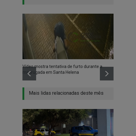
Vídeo mostra tentativa de furto durante a
FICCO/
madrugada em Santa Helena
quilos
Mais lidas relacionadas deste mês