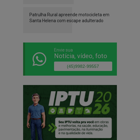
Patrulha Rural apreende motocicleta em
Santa Helena com escape adulterado
Envie sua
Notícia, vídeo, foto
(45)9982-99557