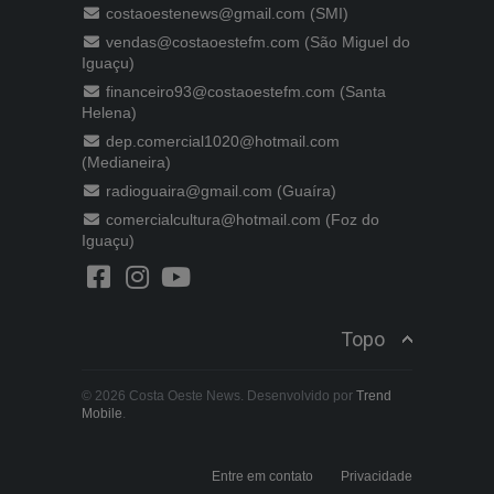
costaoestenews@gmail.com (SMI)
vendas@costaoestefm.com (São Miguel do
Iguaçu)
financeiro93@costaoestefm.com (Santa
Helena)
dep.comercial1020@hotmail.com
(Medianeira)
radioguaira@gmail.com (Guaíra)
comercialcultura@hotmail.com (Foz do
Iguaçu)
Topo
© 2026 Costa Oeste News. Desenvolvido por
Trend
Mobile
.
Entre em contato
Privacidade