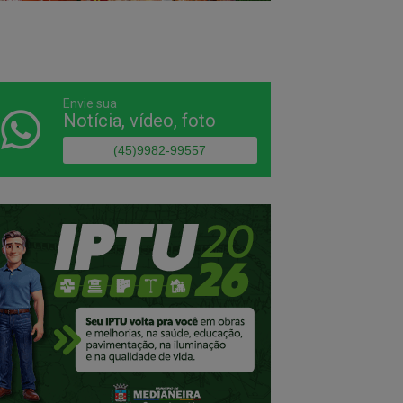
Envie sua
Notícia, vídeo, foto
(45)9982-99557