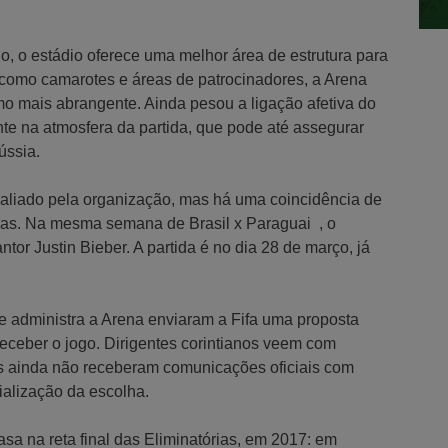
o, o estádio oferece uma melhor área de estrutura para
 como camarotes e áreas de patrocinadores, a Arena
mo mais abrangente. Ainda pesou a ligação afetiva do
nte na atmosfera da partida, que pode até assegurar
ússia.
aliado pela organização, mas há uma coincidência de
ras. Na mesma semana de Brasil x Paraguai , o
or Justin Bieber. A partida é no dia 28 de março, já
e administra a Arena enviaram a Fifa uma proposta
eceber o jogo. Dirigentes corintianos veem com
as ainda não receberam comunicações oficiais com
cialização da escolha.
asa na reta final das Eliminatórias, em 2017: em