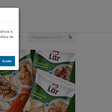
iência e,
ntrou algo?
lítica de
Aceito