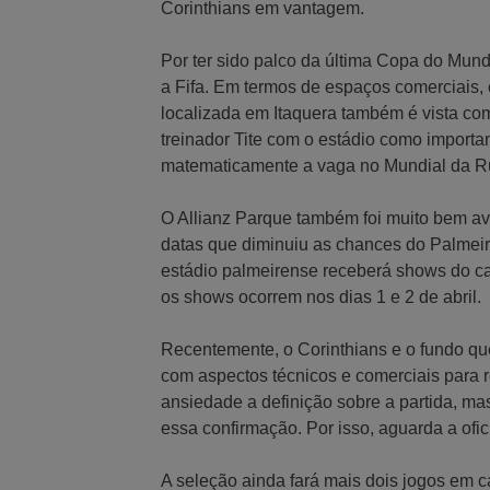
Corinthians em vantagem.
Por ter sido palco da última Copa do Mund
a Fifa. Em termos de espaços comerciais,
localizada em Itaquera também é vista co
treinador Tite com o estádio como importa
matematicamente a vaga no Mundial da R
O Allianz Parque também foi muito bem av
datas que diminuiu as chances do Palmei
estádio palmeirense receberá shows do cant
os shows ocorrem nos dias 1 e 2 de abril.
Recentemente, o Corinthians e o fundo qu
com aspectos técnicos e comerciais para r
ansiedade a definição sobre a partida, m
essa confirmação. Por isso, aguarda a ofi
A seleção ainda fará mais dois jogos em c