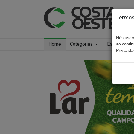
Termos 
Nós usam
Home
Categorias
Especiais
ao conti
Privacida