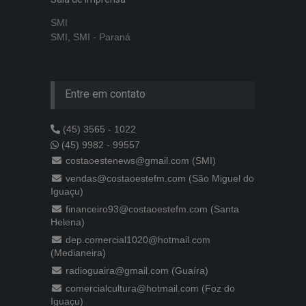
SMI
SMI, SMI - Paraná
Entre em contato
(45) 3565 - 1022
(45) 9982 - 99557
costaoestenews@gmail.com (SMI)
vendas@costaoestefm.com (São Miguel do
Iguaçu)
financeiro93@costaoestefm.com (Santa
Helena)
dep.comercial1020@hotmail.com
(Medianeira)
radioguaira@gmail.com (Guaíra)
comercialcultura@hotmail.com (Foz do
Iguaçu)