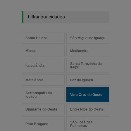
Filtrar por cidades
Santa Helena
São Miguel do Iguaçu
Missal
Medianeira
Santa Terezinha de
Itaipulândia
Itaipu
Matelândia
Foz do Iguaçu
Serranópolis do
Vera Cruz do Oeste
Iguaçu
Diamante do Oeste
Entre Rios do Oeste
São José das
Pato Bragado
Palmeiras