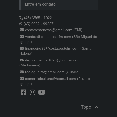
Entre em contato
(45) 3565 - 1022
(45) 9982 - 99557
costaoestenews@gmail.com (SMI)
vendas@costaoestefm.com (São Miguel do
Iguaçu)
financeiro93@costaoestefm.com (Santa
Helena)
dep.comercial1020@hotmail.com
(Medianeira)
radioguaira@gmail.com (Guaíra)
comercialcultura@hotmail.com (Foz do
Iguaçu)
Topo