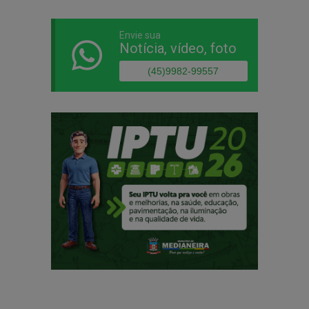
Envie sua
Notícia, vídeo, foto
(45)9982-99557