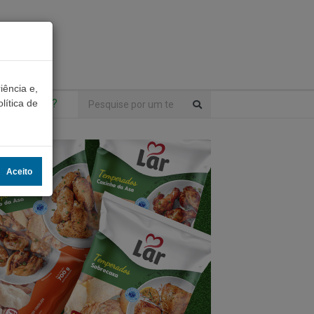
iência e,
ntrou algo?
lítica de
Aceito