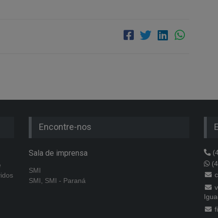
Encontre-nos
Sala de imprensa
(4
(4
e
SMI
c
vidos
SMI, SMI - Paraná
v
Igua
f