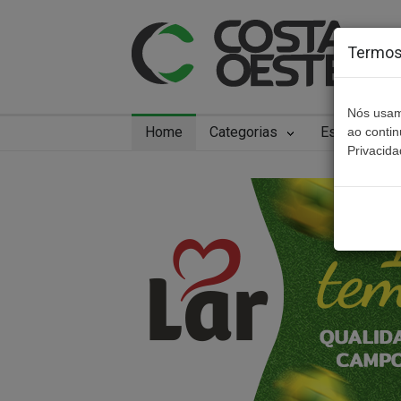
Termos 
Nós usam
Home
Categorias
Especiais
ao conti
Privacida