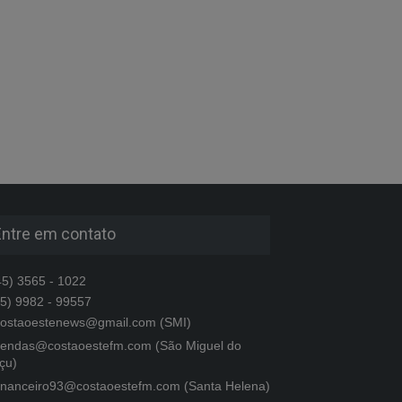
Entre em contato
5) 3565 - 1022
5) 9982 - 99557
ostaoestenews@gmail.com (SMI)
endas@costaoestefm.com (São Miguel do
çu)
inanceiro93@costaoestefm.com (Santa Helena)