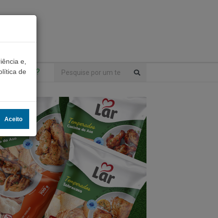
iência e,
ntrou algo?
lítica de
Aceito