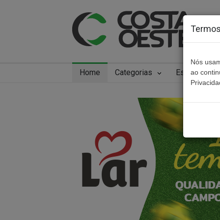
Termos 
Nós usam
Home
Categorias
Especiais
ao conti
Privacida