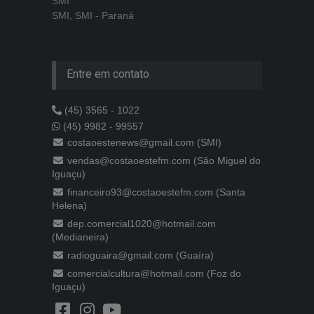
SMI
SMI, SMI - Paraná
Entre em contato
(45) 3565 - 1022
(45) 9982 - 99557
costaoestenews@gmail.com (SMI)
vendas@costaoestefm.com (São Miguel do
Iguaçu)
financeiro93@costaoestefm.com (Santa
Helena)
dep.comercial1020@hotmail.com
(Medianeira)
radioguaira@gmail.com (Guaíra)
comercialcultura@hotmail.com (Foz do
Iguaçu)