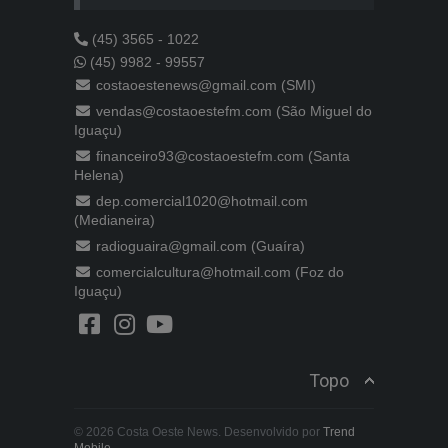
(45) 3565 - 1022
(45) 9982 - 99557
costaoestenews@gmail.com (SMI)
vendas@costaoestefm.com (São Miguel do
Iguaçu)
financeiro93@costaoestefm.com (Santa
Helena)
dep.comercial1020@hotmail.com
(Medianeira)
radioguaira@gmail.com (Guaíra)
comercialcultura@hotmail.com (Foz do
Iguaçu)
Topo
© 2026 Costa Oeste News. Desenvolvido por
Trend