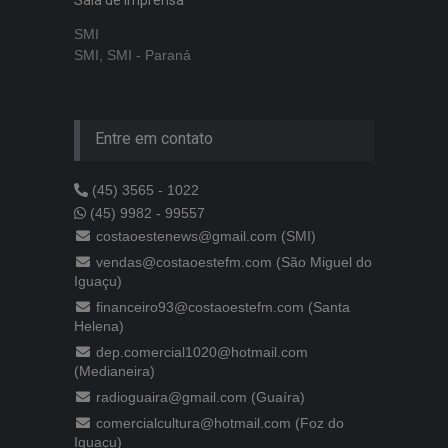
SMI
SMI, SMI - Paraná
Entre em contato
(45) 3565 - 1022
(45) 9982 - 99557
costaoestenews@gmail.com (SMI)
vendas@costaoestefm.com (São Miguel do
Iguaçu)
financeiro93@costaoestefm.com (Santa
Helena)
dep.comercial1020@hotmail.com
(Medianeira)
radioguaira@gmail.com (Guaíra)
comercialcultura@hotmail.com (Foz do
Iguaçu)